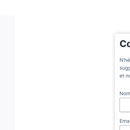
C
N’hé
sugg
et n
No
Emai