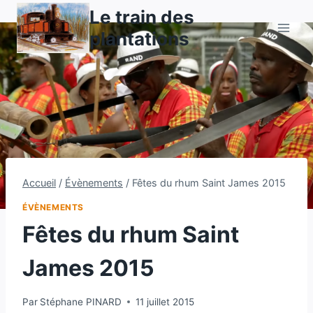
Aller
Le train des
au
plantations
contenu
Accueil
/
Évènements
/
Fêtes du rhum Saint James 2015
ÉVÈNEMENTS
Fêtes du rhum Saint
James 2015
Par
Stéphane PINARD
11 juillet 2015