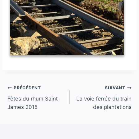
Navigation
PRÉCÉDENT
SUIVANT
Fêtes du rhum Saint
La voie ferrée du train
de
James 2015
des plantations
l’article