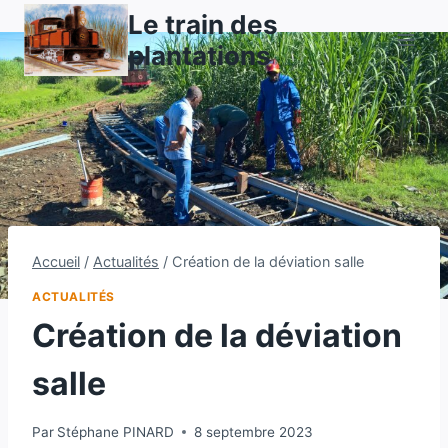
Aller
Le train des
au
plantations
contenu
Accueil
/
Actualités
/
Création de la déviation salle
ACTUALITÉS
Création de la déviation
salle
Par
Stéphane PINARD
8 septembre 2023