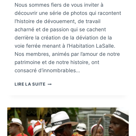
T
Nous sommes fiers de vous inviter à
A
découvrir une série de photos qui racontent
T
l’histoire de dévouement, de travail
I
O
acharné et de passion qui se cachent
N
derrière la création de la déviation de la
S
voie ferrée menant à l’Habitation LaSalle.
Nos membres, animés par l’amour de notre
patrimoine et de notre histoire, ont
consacré d’innombrables…
C
LIRE LA SUITE
R
É
A
T
I
O
N
D