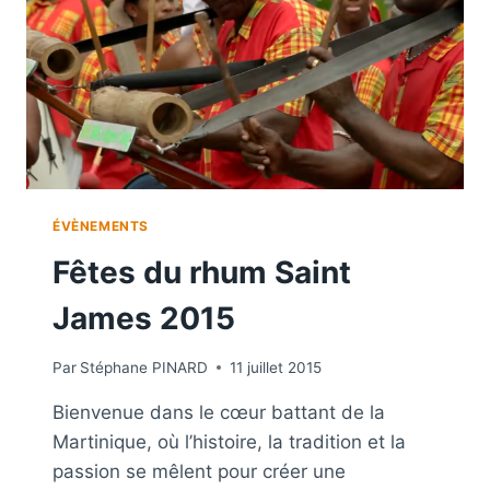
E
L
A
D
É
V
I
A
T
I
ÉVÈNEMENTS
O
Fêtes du rhum Saint
N
S
James 2015
A
L
L
Par
Stéphane PINARD
11 juillet 2015
E
Bienvenue dans le cœur battant de la
Martinique, où l’histoire, la tradition et la
passion se mêlent pour créer une