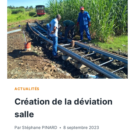
E
F
E
R
R
É
E
D
U
T
R
A
I
N
ACTUALITÉS
D
Création de la déviation
E
S
salle
P
L
A
Par
Stéphane PINARD
8 septembre 2023
N