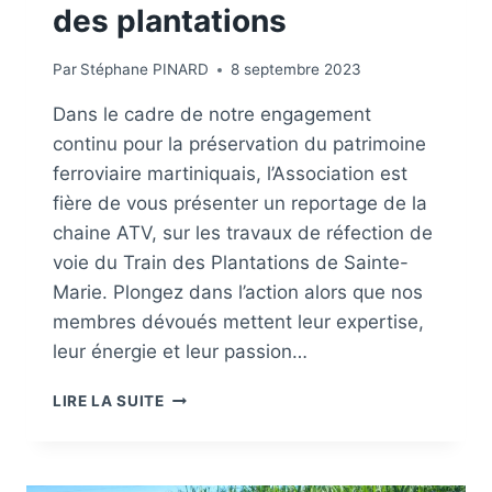
des plantations
L
E
D
Par
Stéphane PINARD
8 septembre 2023
E
S
Dans le cadre de notre engagement
S
continu pour la préservation du patrimoine
E
ferroviaire martiniquais, l’Association est
R
T
fière de vous présenter un reportage de la
E
chaine ATV, sur les travaux de réfection de
voie du Train des Plantations de Sainte-
Marie. Plongez dans l’action alors que nos
membres dévoués mettent leur expertise,
leur énergie et leur passion…
L
LIRE LA SUITE
A
V
O
I